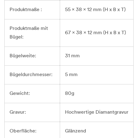
Produktmaße :
55 x 38 x 12 mm (H x B x T)
Produktmaße mit
67 x 38 x 12 mm (H x B x T)
Bügel:
Bügelweite:
31 mm
Bügeldurchmesser:
5 mm
Gewicht:
80g
Gravur:
Hochwertige Diamantgravur
Oberfläche:
Glänzend