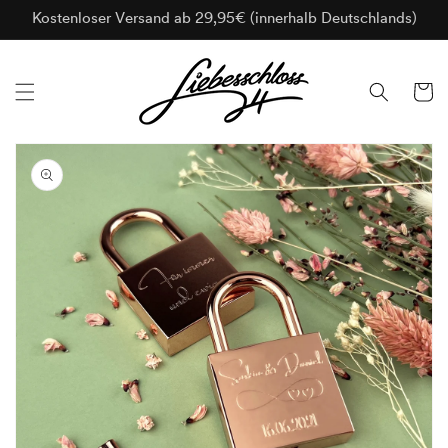
Direkt
zum
Kostenloser Versand ab 29,95€ (innerhalb Deutschlands)
Inhalt
Warenko
duktinformationen
ingen