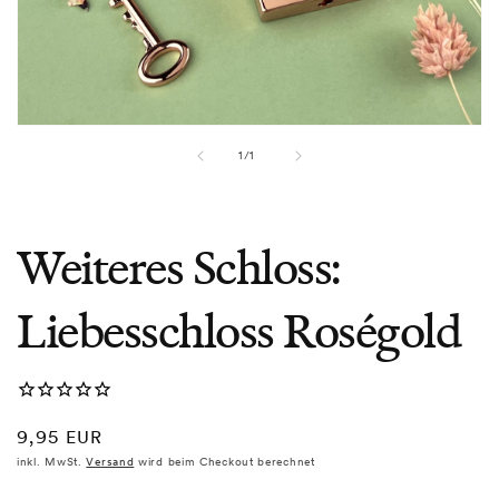
Medien
2
von
1
/
1
in
Modal
öffnen
Weiteres Schloss:
Liebesschloss Roségold
Normaler
9,95 EUR
Preis
inkl. MwSt.
Versand
wird beim Checkout berechnet